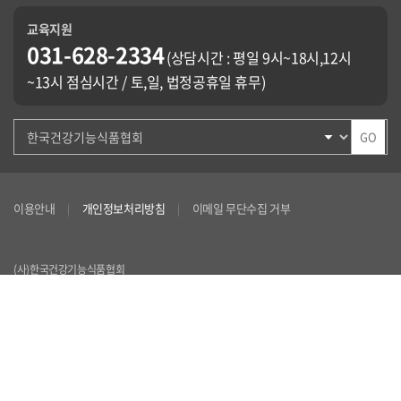
교육지원
031-628-2334
(상담시간 : 평일 9시~18시,12시
~13시 점심시간 / 토,일, 법정공휴일 휴무)
GO
이용안내
개인정보처리방침
이메일 무단수집 거부
(사)한국건강기능식품협회
13488 경기도 성남시 분당구 대왕판교로 700 B동 102호 (삼평동, 코리아바이오파
크)
법인등록번호 115021-0001678
사업자번호 114-82-07991
대표자 정명수
TEL 031-628-2334
FAX 031) 628-2349/2350
Copyrightⓒ 2023 Korea Health Supplements Association, All rights reserved.