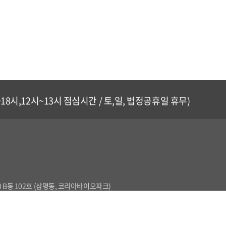
~18시,12시~13시 점심시간 / 토,일, 법정공휴일 휴무)
0 B동 102호 (삼평동, 코리아바이오파크)
 정명수
TEL 031-628-2334
FAX 031) 628-2349/2350