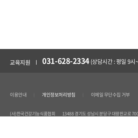
031-628-2334
(상담시간 : 평일 9시
교육지원
이용안내
개인정보처리방침
이메일 무단수집 거부
(사)한국건강기능식품협회
13488 경기도 성남시 분당구 대왕판교로 70
법인등록번호 115021-0001678
사업자번호 114-82-07991
대표자